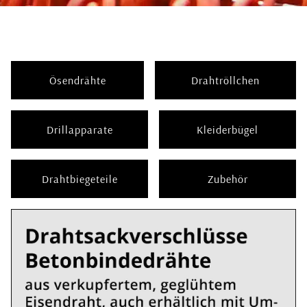
Ösendrähte
Drahtröllchen
Drillapparate
Kleiderbügel
Drahtbiegeteile
Zubehör